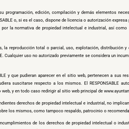
vo su programación, edición, compilación y demás elementos nece
SABLE o, si es el caso, dispone de licencia o autorización expresa 
or la normativa de propiedad intelectual e industrial, así como i
, la reproducción total o parcial, uso, explotación, distribución y
LE. Cualquier uso no autorizado previamente se considera un incum
LE y que pudieran aparecer en el sitio web, pertenecen a sus resp
udiera suscitarse respecto a los mismos. El RESPONSABLE auto
o web, y en todo caso redirigir al sitio web principal de www.ayun
ientes derechos de propiedad intelectual e industrial, no implica
a sobre los mismos, como tampoco respaldo, patrocinio o recomenda
 incumplimientos de los derechos de propiedad intelectual o indus